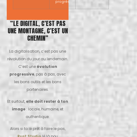
progrès
“LE DIGITAL, C’EST PAS
UNE MONTAGNE, C’EST UN
CHEMIN”
La digitalisation, c’est pas une
révolution du jour au lendemain.
C’est une
évolution
progressive
, pas à pas, avec
les bons outils et les bons
partenaires.
Et surtout,
elle doit rester à ton
image
: locale, humaine, et
authentique.
Alors si to lé prêt à faire le pas,
Rust Studio
lé là pou