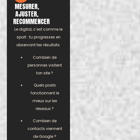
MESURER,
AJUSTER,
RECOMMENCER
Le digital, c’est comme le
sport : tu progresses en
observant tes résultats.
Combien de
personnes visitent
ton site ?
Quels posts
fonctionnent le
mieux sur les
réseaux ?
Combien de
contacts viennent
de Google ?