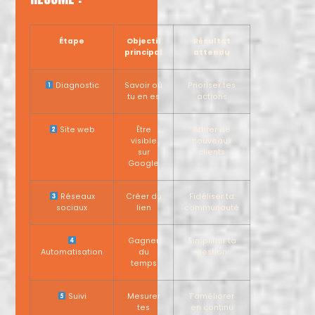
Étape
Objectif
Résultat
principal
attendu
Diagnostic
Savoir où
Prioriser tes
tu en es
actions
Site web
Être
Attirer de
visible
nouveaux
sur
clients
Google
Réseaux
Créer du
Fidéliser ta
sociaux
lien
communauté
Gagner
Simplifier ta
Automatisation
du
gestion
temps
Suivi
Mesurer
T’améliorer
tes
en continu