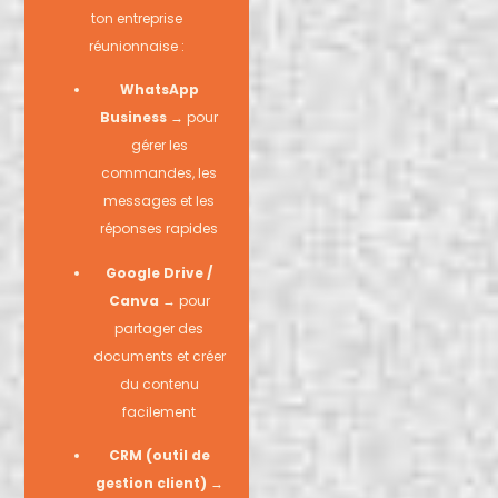
ton entreprise
réunionnaise :
WhatsApp
Business
→ pour
gérer les
commandes, les
messages et les
réponses rapides
Google Drive /
Canva
→ pour
partager des
documents et créer
du contenu
facilement
CRM (outil de
gestion client)
→