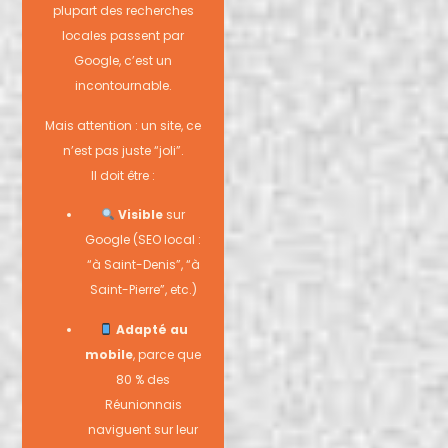
plupart des recherches
locales passent par
Google, c’est un
incontournable.
Mais attention : un site, ce
n’est pas juste “joli”.
Il doit être :
Visible
sur
Google (SEO local :
“à Saint-Denis”, “à
Saint-Pierre”, etc.)
Adapté au
mobile
, parce que
80 % des
Réunionnais
naviguent sur leur