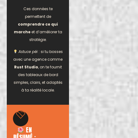
Ces données te
permettent de
comprendre ce qui
marche
et d’améliorer ta
stratégie.
Astuce péi :
si tu bosses
avec une agence comme
Rust Studio
, on te fournit
des tableaux de bord
simples, clairs, et adaptés
à ta réalité locale.
EN
RÉSUMÉ :