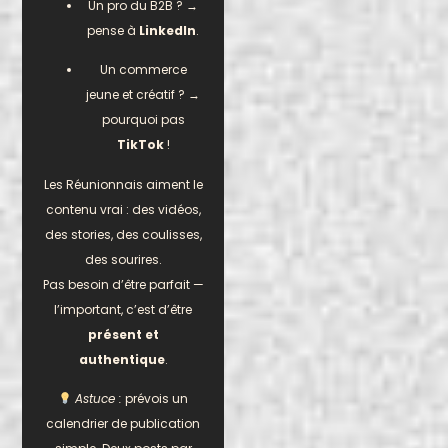
Un pro du B2B ? →
pense à
LinkedIn
.
Un commerce
jeune et créatif ? →
pourquoi pas
TikTok
!
Les Réunionnais aiment le
contenu vrai : des vidéos,
des stories, des coulisses,
des sourires.
Pas besoin d’être parfait —
l’important, c’est d’être
présent et
authentique
.
Astuce :
prévois un
calendrier de publication