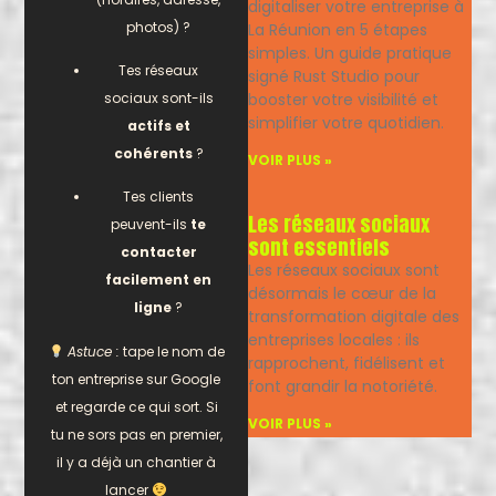
digitaliser votre entreprise à
photos) ?
La Réunion en 5 étapes
simples. Un guide pratique
Tes réseaux
signé Rust Studio pour
sociaux sont-ils
booster votre visibilité et
simplifier votre quotidien.
actifs et
cohérents
?
VOIR PLUS »
Tes clients
Les réseaux sociaux
peuvent-ils
te
sont essentiels
contacter
Les réseaux sociaux sont
facilement en
désormais le cœur de la
ligne
?
transformation digitale des
entreprises locales : ils
Astuce :
tape le nom de
rapprochent, fidélisent et
ton entreprise sur Google
font grandir la notoriété.
et regarde ce qui sort. Si
VOIR PLUS »
tu ne sors pas en premier,
il y a déjà un chantier à
lancer