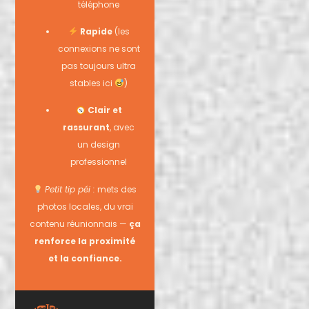
téléphone
Rapide
(les
connexions ne sont
pas toujours ultra
stables ici
)
Clair et
rassurant
, avec
un design
professionnel
Petit tip péi :
mets des
photos locales, du vrai
contenu réunionnais —
ça
renforce la proximité
et la confiance.