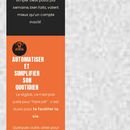
simple. Deux posts par
semaine, bien faits, valent
mieux qu’un compte
inactif.
AUTOMATISER
ET
SIMPLIFIER
SON
QUOTIDIEN
Le digital, ce n’est pas
juste pour “faire joli” : c’est
aussi pour
te faciliter la
vie
.
Quelques outils utiles pour