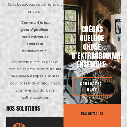
Mais beaucoup se demandent
encore :
“Comment je fais
CRÉONS
pour digitaliser
QUELQUE
mon entreprise
CHOSE
sans tout
bouleverser ?”
D’EXTRAORDINAIRE
ENSEMBLE.
Pas besoin d’être un geek ou
d’avoir un gros budget. Il suffit
de suivre
5 étapes simples
pour passer au digital, à son
CONTACTEZ-
NOUS
rythme, en gardant son
authenticité péi.
NOS SOLUTIONS
NOS ARTICLES