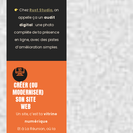
Chez
Rust Studio
, on
appelle ça un
audit
digital
: une photo
complète de ta présence
en ligne, avec des pistes
d’amélioration simples.
CRÉER (OU
MODERNISER)
SON SITE
WEB
Un site, c’est ta
vitrine
numérique
.
Et à La Réunion, où la