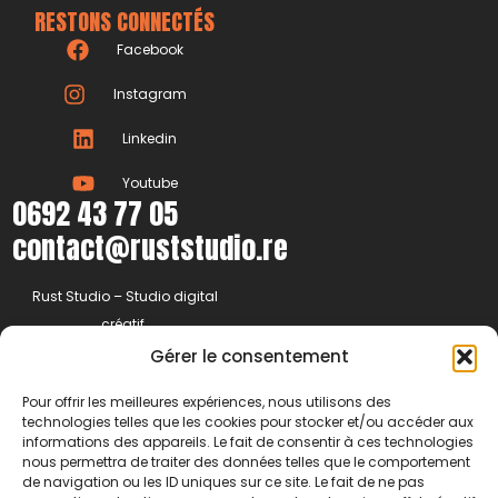
RESTONS CONNECTÉS
Facebook
Instagram
Linkedin
Youtube
0692 43 77 05
contact@ruststudio.re
Rust Studio – Studio digital
créatif.
Nous imaginons, créons et
Gérer le consentement
développons des stratégies
Pour offrir les meilleures expériences, nous utilisons des
digitales qui font la différence.
technologies telles que les cookies pour stocker et/ou accéder aux
Basés à la Réunion, nous
informations des appareils. Le fait de consentir à ces technologies
nous permettra de traiter des données telles que le comportement
accompagnons les marques
de navigation ou les ID uniques sur ce site. Le fait de ne pas
d’ici et d’ailleurs dans leur