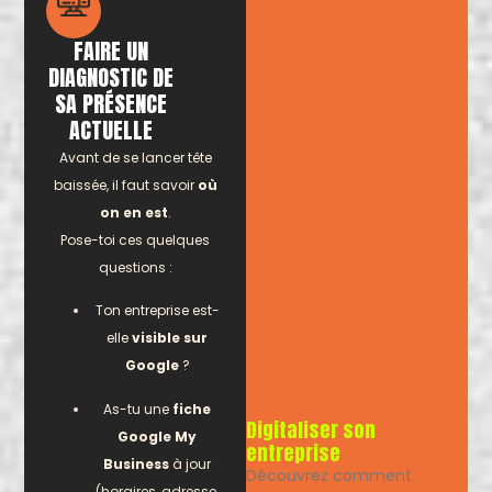
FAIRE UN
DIAGNOSTIC DE
SA PRÉSENCE
ACTUELLE
Avant de se lancer tête
baissée, il faut savoir
où
on en est
.
Pose-toi ces quelques
questions :
Ton entreprise est-
elle
visible sur
Google
?
As-tu une
fiche
Digitaliser son
Google My
entreprise
Business
à jour
Découvrez comment
(horaires, adresse,