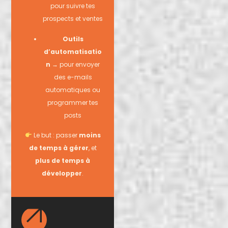
pour suivre tes
prospects et ventes
Outils
d’automatisatio
n
→ pour envoyer
des e-mails
automatiques ou
programmer tes
posts
Le but : passer
moins
de temps à gérer
, et
plus de temps à
développer
.