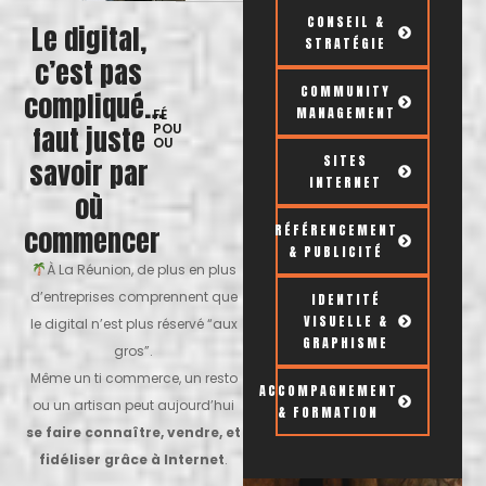
CONSEIL &
Le digital,
STRATÉGIE
c’est pas
COMMUNITY
compliqué…
MANAGEMENT
FÉ
faut juste
POU
OU
SITES
savoir par
INTERNET
où
commencer
RÉFÉRENCEMENT
& PUBLICITÉ
À La Réunion, de plus en plus
d’entreprises comprennent que
IDENTITÉ
VISUELLE &
le digital n’est plus réservé “aux
GRAPHISME
gros”.
Même un ti commerce, un resto
ACCOMPAGNEMENT
ou un artisan peut aujourd’hui
& FORMATION
se faire connaître, vendre, et
fidéliser grâce à Internet
.